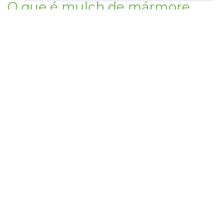
O que é mulch de mármore
branco - usando mulch de
mármore branco no jardim
©
2026
Haenselblatt
Como se tornar um jardineiro profissional.
Informações e dicas úteis para cuidar de plantas.
Enciclopédia de jardinagem.