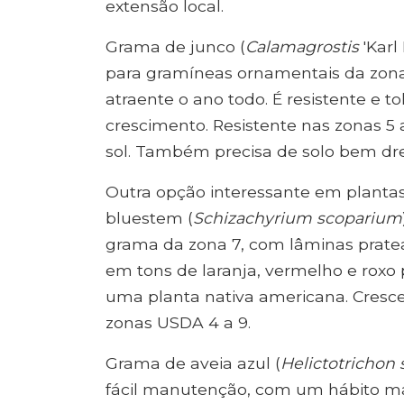
extensão local.
Grama de junco (
Calamagrostis
'Karl
para gramíneas ornamentais da zona 7.
atraente o ano todo. É resistente e 
crescimento. Resistente nas zonas 5
sol. Também precisa de solo bem dr
Outra opção interessante em planta
bluestem (
Schizachyrium scoparium
grama da zona 7, com lâminas prat
em tons de laranja, vermelho e roxo 
uma planta nativa americana. Cresce 
zonas USDA 4 a 9.
Grama de aveia azul (
Helictotrichon
fácil manutenção, com um hábito m