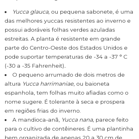
Yucca glauca
, ou pequena sabonete, é uma
das melhores yuccas resistentes ao inverno e
possui adoráveis ​​folhas verdes azuladas
estreitas. A planta é resistente em grande
parte do Centro-Oeste dos Estados Unidos e
pode suportar temperaturas de -34 a -37 ° C
(-30 a -35 Fahrenheit)..
O pequeno arrumado de dois metros de
altura
Yucca harrimaniae
, ou baioneta
espanhola, tem folhas muito afiadas como o
nome sugere. É tolerante à seca e prospera
em regiões frias do inverno.
A mandioca-anã,
Yucca nana
, parece feito
para o cultivo de contêineres. É uma plantinha
bem organizada de apenas 20 a 30 cm de