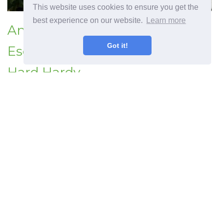
This website uses cookies to ensure you get the
best experience on our website.
Learn more
Anuários da Zona 5 -
Got it!
Escolhendo plantas anuais
Hard Hardy
Artigo anterior