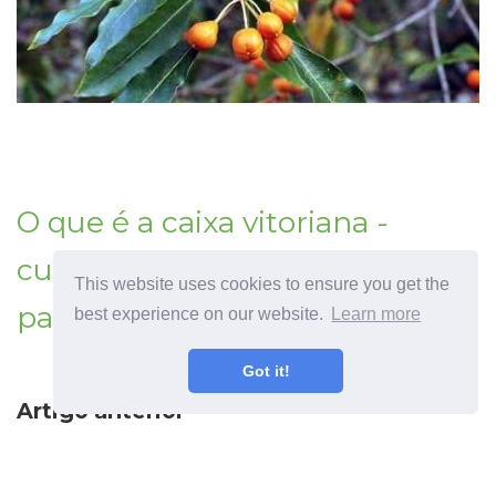
O que é a caixa vitoriana -
cuidar da caixa vitoriana nas
This website uses cookies to ensure you get the
paisagens
best experience on our website.
Learn more
Got it!
Artigo anterior